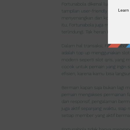
Fortunabola dikenal luas sebagai 
tampilan user-friendly dan kole
menyenangkan dan kompetitif. B
itu, Fortunabola juga menghadirk
terlindungi. Tak heran bila platf
Dalam hal transaksi, Fortunabo
adalah top up menggunakan slot 
modern seperti slot qris, yan
cocok untuk pemain yang ingin s
efisien, karena kamu bisa langs
Bermain kapan saja bukan lagi m
pemain mengakses permainan favor
dan responsif, pengalaman berma
juga aktif sepanjang waktu, siap
setiap member yang aktif bermai
Fortunabola tidak hanya mengand