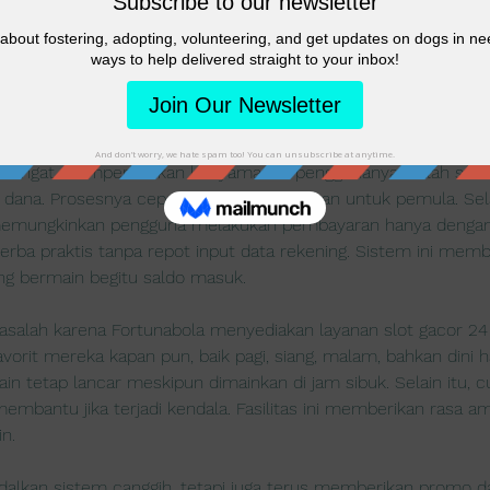
situs 
slot gacor
 yang banyak direkomendasikan oleh pemain 
ksi permainan dari provider ternama, pemain bisa menikmati pe
anyak yang merasa puas karena presentase kemenangan di sini
an sistem keamanan berlapis, sehingga seluruh transaksi dan d
orm ini menjadi pilihan utama untuk bermain slot di berbagai wa
la sangat memperhatikan kenyamanan penggunanya. Salah satu 
dana. Prosesnya cepat dan mudah, bahkan untuk pemula. Selain 
g memungkinkan pengguna melakukan pembayaran hanya dengan
erba praktis tanpa repot input data rekening. Sistem ini me
ung bermain begitu saldo masuk.
asalah karena Fortunabola menyediakan layanan slot gacor 24 
it mereka kapan pun, baik pagi, siang, malam, bahkan dini ha
in tetap lancar meskipun dimainkan di jam sibuk. Selain itu, 
 membantu jika terjadi kendala. Fasilitas ini memberikan rasa 
n.
alkan sistem canggih, tetapi juga terus memberikan promo da