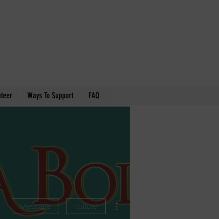
nteer
Ways To Support
FAQ
More actions
Message
Follow