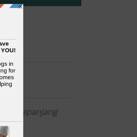
esia Sepanjang 